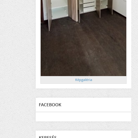
Képgaléria
FACEBOOK
KERESÉS