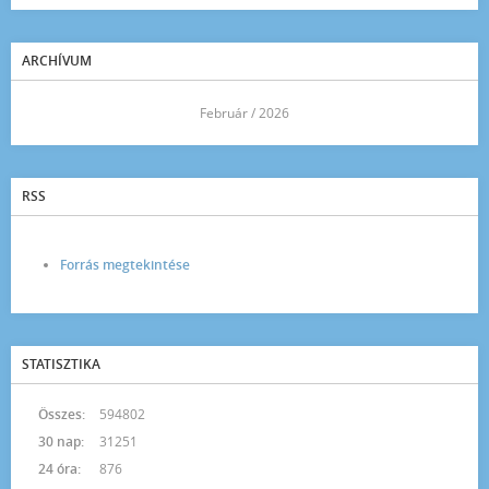
ARCHÍVUM
<<
Február / 2026
>>
RSS
Forrás megtekintése
STATISZTIKA
Összes:
594802
30 nap:
31251
24 óra:
876