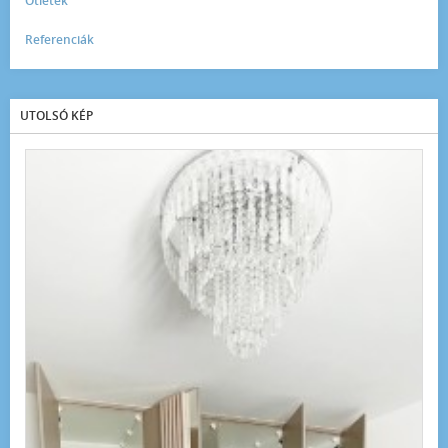
Ötletek
Referenciák
UTOLSÓ KÉP