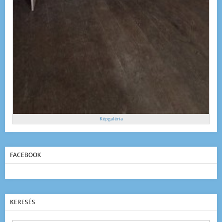
Képgaléria
FACEBOOK
KERESÉS