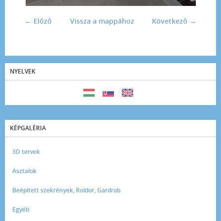
← Előző
Vissza a mappához
Következő →
NYELVEK
KÉPGALÉRIA
3D tervek
Asztalok
Beépített szekrények, Roldor, Gardrob
Egyéb