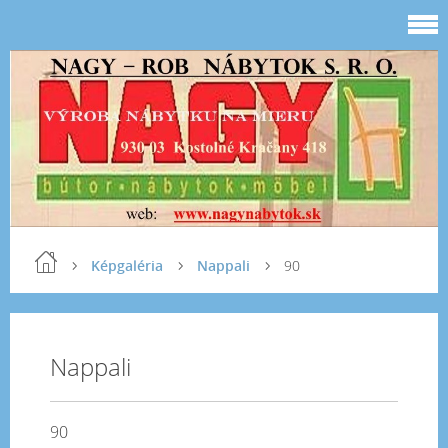
Képgaléria
Nappali
90
Nappali
90