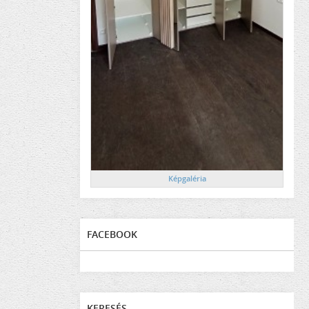
Képgaléria
FACEBOOK
KERESÉS