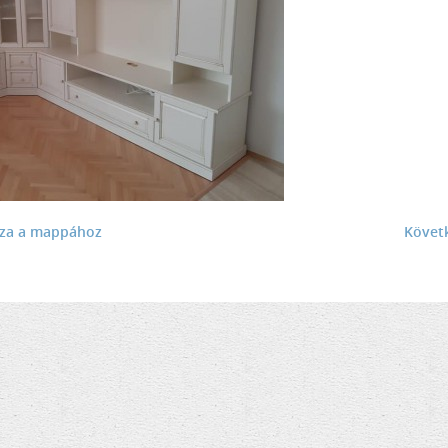
sza a mappához
Követ