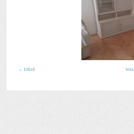
← Előző
Vis