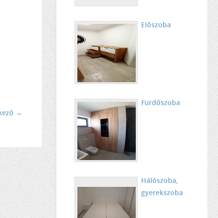
Előszoba
Fürdőszoba
kező →
Hálószoba,
gyerekszoba