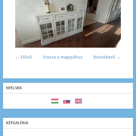
← Előző
Vissza a mappához
Következő →
NYELVEK
KÉPGALÉRIA