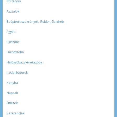
3D tervek
Asztalok
Beépített szekrények, Roldor, Gardrob
Egyéb
Előszoba
Fürdőszoba
Hálószoba, gyerekszoba
Irodai bútorok
Konyha
Nappali
Ötletek
Referenciák