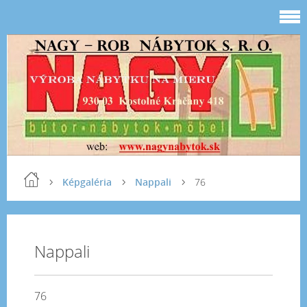
Képgaléria
Nappali
76
Nappali
76