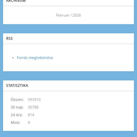
ARCHÍVUM
<<
Február / 2026
>>
RSS
Forrás megtekintése
STATISZTIKA
Összes:
593910
30 nap:
30788
24 óra:
814
Most:
9