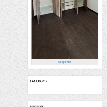
Képgaléria
FACEBOOK
KERESÉS