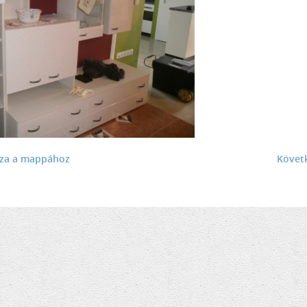
sza a mappához
Követ