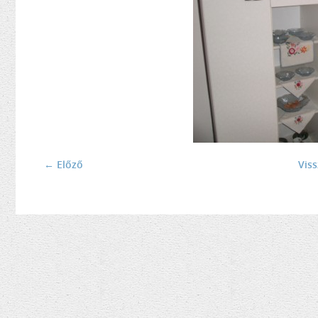
← Előző
Vis