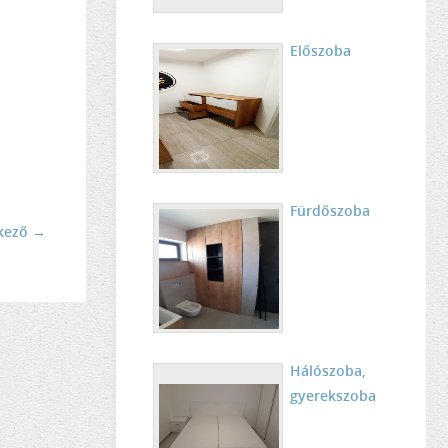
Előszoba
Fürdőszoba
kező →
Hálószoba,
gyerekszoba