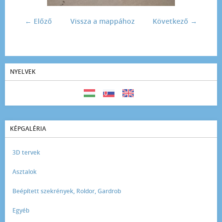
← Előző
Vissza a mappához
Következő →
NYELVEK
KÉPGALÉRIA
3D tervek
Asztalok
Beépített szekrények, Roldor, Gardrob
Egyéb