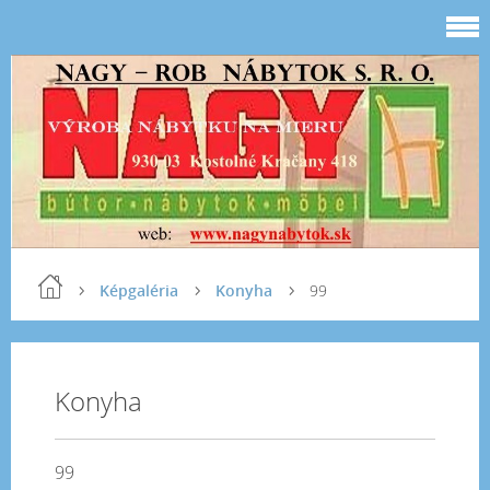
Képgaléria
Konyha
99
Konyha
99