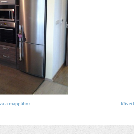
sza a mappához
Követ