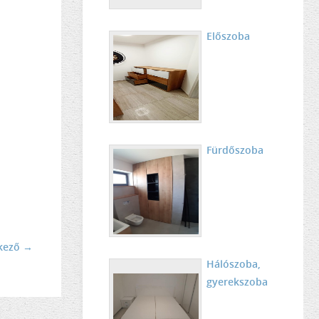
Előszoba
Fürdőszoba
kező →
Hálószoba,
gyerekszoba