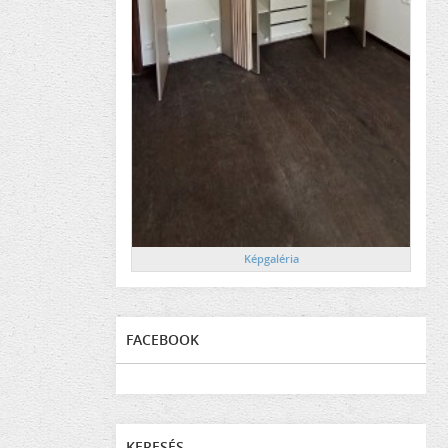
Képgaléria
FACEBOOK
KERESÉS