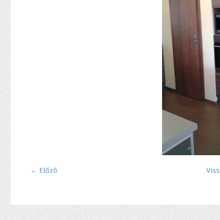
← Előző
Vis