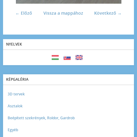
← Előző
Vissza a mappához
Következő →
NYELVEK
KÉPGALÉRIA
3D tervek
Asztalok
Beépített szekrények, Roldor, Gardrob
Egyéb