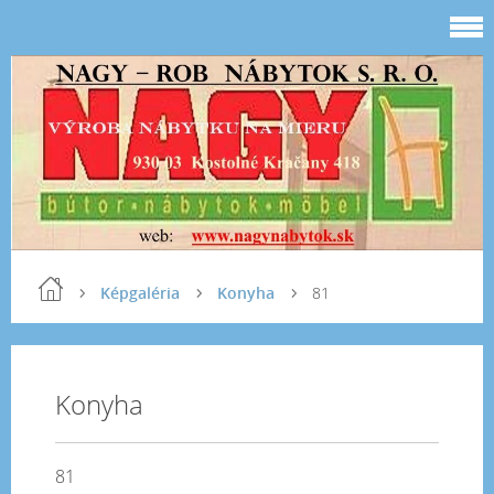
Képgaléria
Konyha
81
Konyha
81