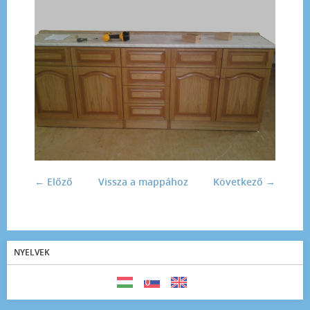
← Előző
Vissza a mappához
Következő →
NYELVEK