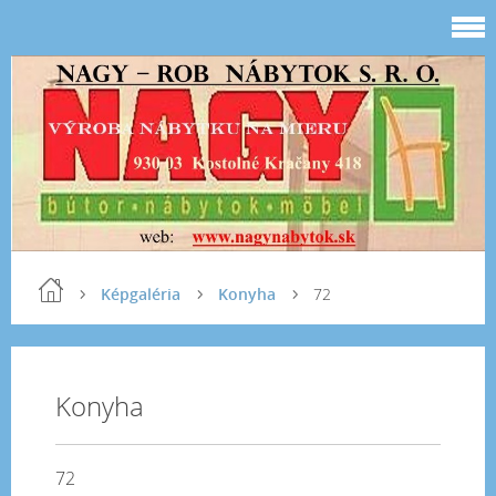
Képgaléria
Konyha
72
Konyha
72