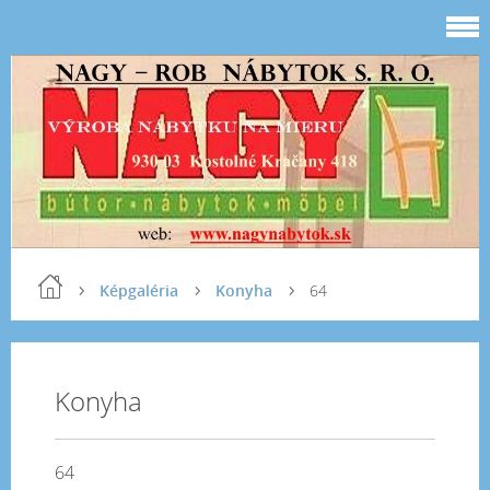
Képgaléria
Konyha
64
Konyha
64