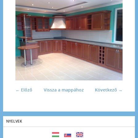
← Előző
Vissza a mappához
Következő →
NYELVEK