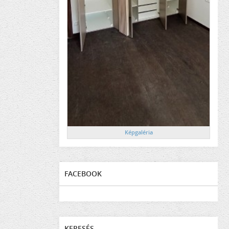
Képgaléria
FACEBOOK
KERESÉS