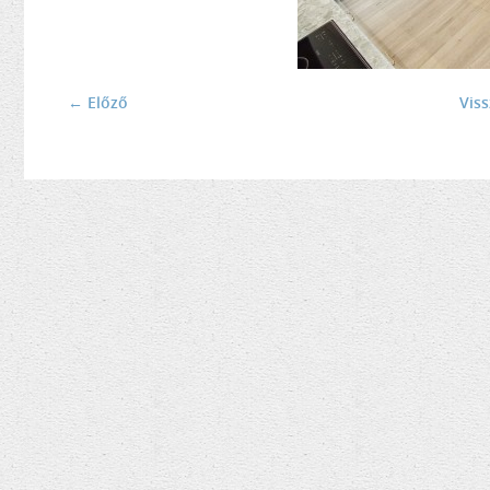
← Előző
Vis