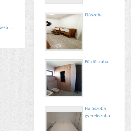
Előszoba
kező →
Fürdőszoba
Hálószoba,
gyerekszoba