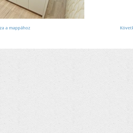
sza a mappához
Követ