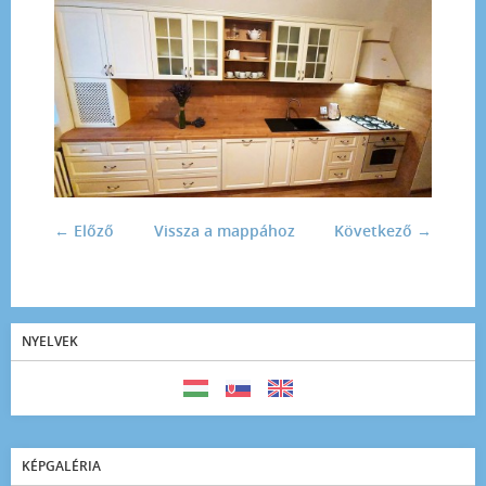
← Előző
Vissza a mappához
Következő →
NYELVEK
KÉPGALÉRIA