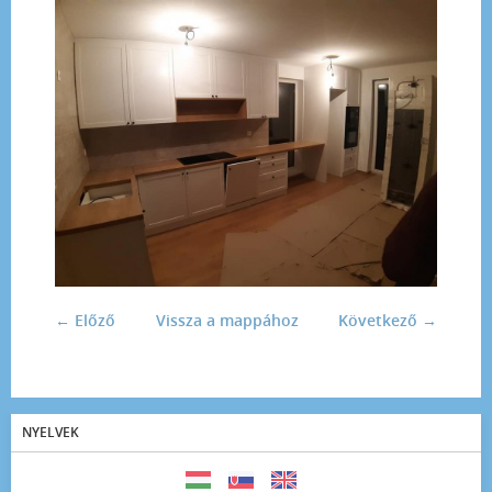
← Előző
Vissza a mappához
Következő →
NYELVEK