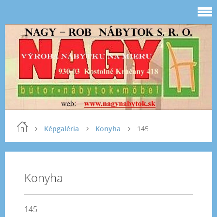
Képgaléria
Konyha
145
Konyha
145