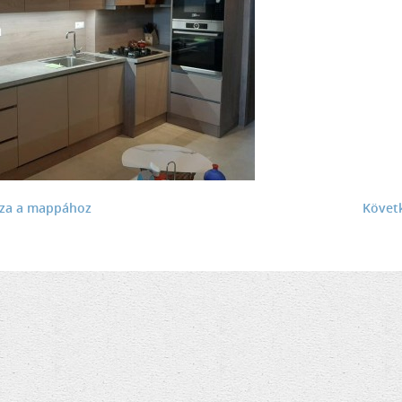
sza a mappához
Követ