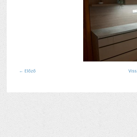
← Előző
Vis