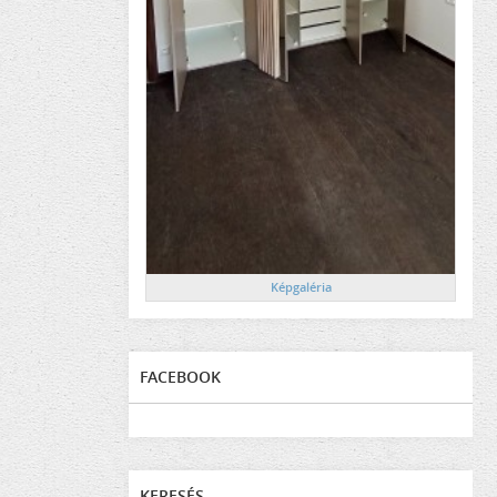
Képgaléria
FACEBOOK
KERESÉS