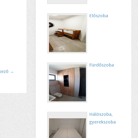
Előszoba
Fürdőszoba
kező →
Hálószoba,
gyerekszoba