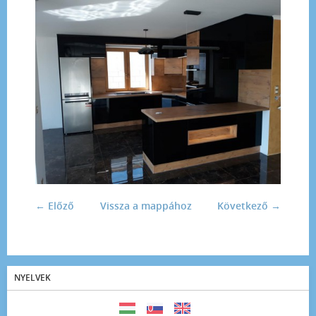
← Előző
Vissza a mappához
Következő →
NYELVEK