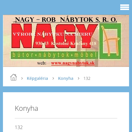
Képgaléria
Konyha
132
Konyha
132