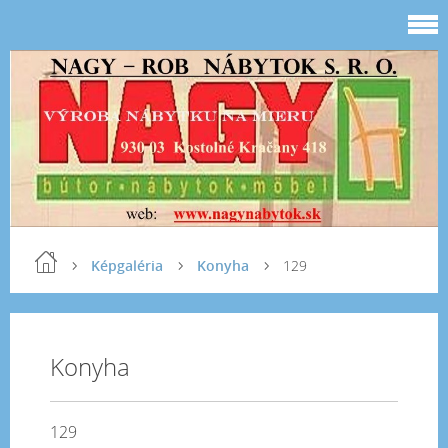
Képgaléria
Konyha
129
Konyha
129