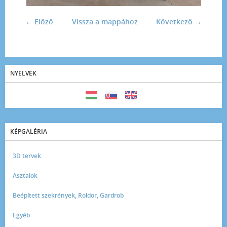
← Előző
Vissza a mappához
Következő →
NYELVEK
KÉPGALÉRIA
3D tervek
Asztalok
Beépített szekrények, Roldor, Gardrob
Egyéb