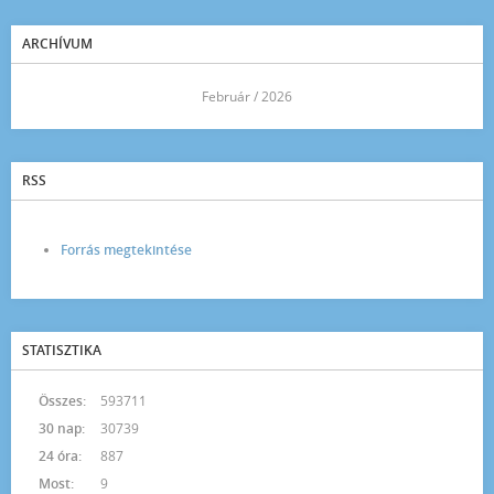
ARCHÍVUM
<<
Február / 2026
>>
RSS
Forrás megtekintése
STATISZTIKA
Összes:
593711
30 nap:
30739
24 óra:
887
Most:
9