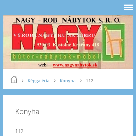
Képgaléria
Konyha
112
Konyha
112