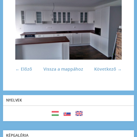
← Előző
Vissza a mappához
Következő →
NYELVEK
KÉPGALÉRIA