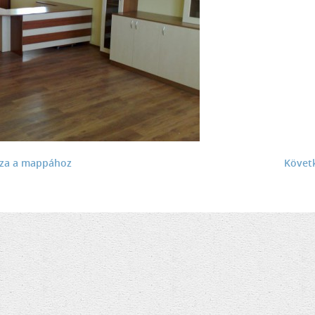
sza a mappához
Követ