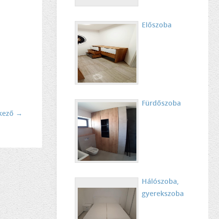
Előszoba
Fürdőszoba
kező →
Hálószoba,
gyerekszoba