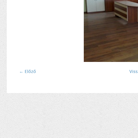
← Előző
Vis