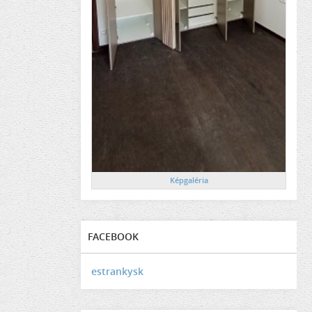
Képgaléria
FACEBOOK
estrankysk