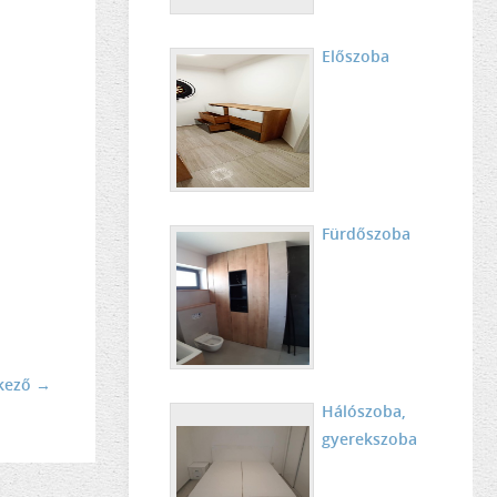
Előszoba
Fürdőszoba
kező →
Hálószoba,
gyerekszoba