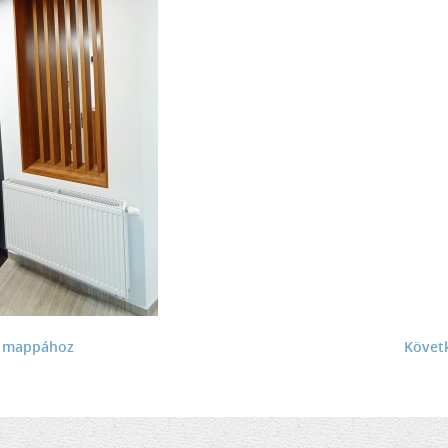
a mappához
Követ