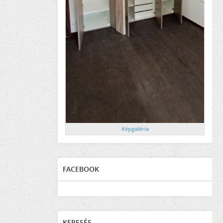
Képgaléria
FACEBOOK
KERESÉS