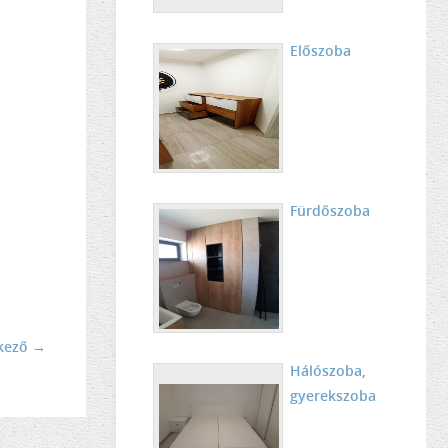
Előszoba
Fürdőszoba
kező →
Hálószoba,
gyerekszoba