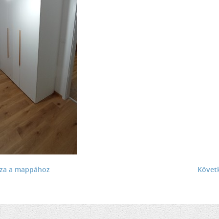
sza a mappához
Követ