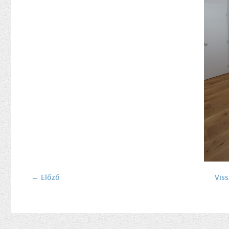
← Előző
Vis