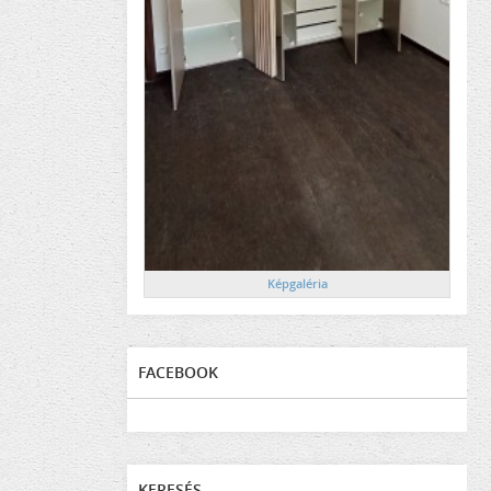
Képgaléria
FACEBOOK
KERESÉS