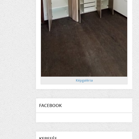
Képgaléria
FACEBOOK
KERESÉS