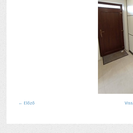
← Előző
Vis