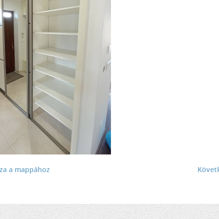
sza a mappához
Követ