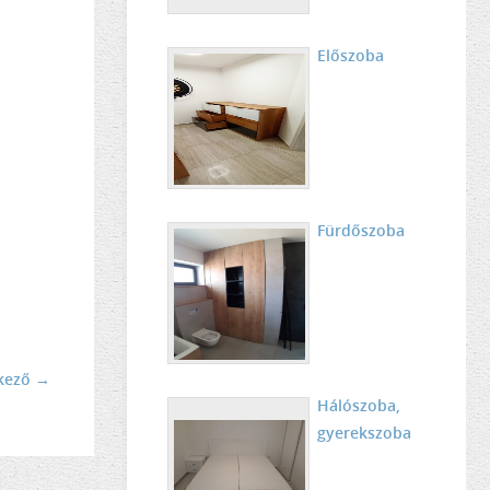
Előszoba
Fürdőszoba
kező →
Hálószoba,
gyerekszoba