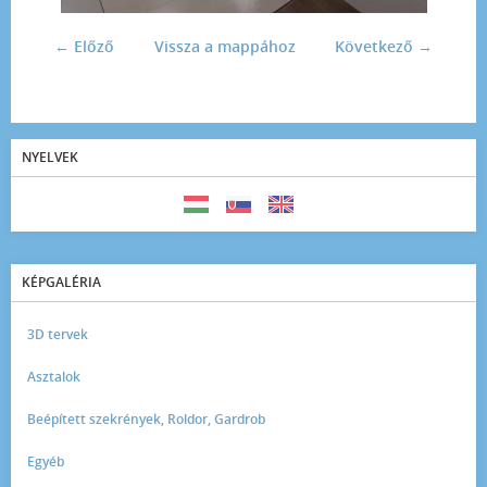
← Előző
Vissza a mappához
Következő →
NYELVEK
KÉPGALÉRIA
3D tervek
Asztalok
Beépített szekrények, Roldor, Gardrob
Egyéb