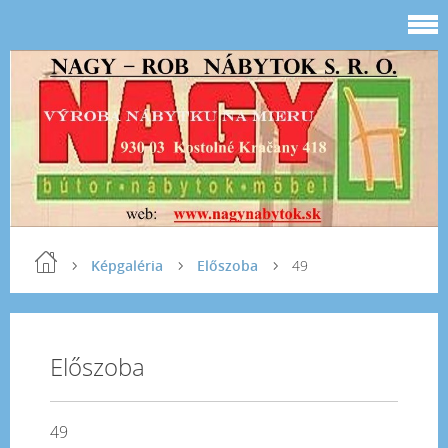
Képgaléria
Előszoba
49
Előszoba
49