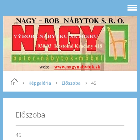
Képgaléria
Előszoba
45
Előszoba
45