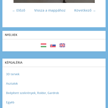
← Előző
Vissza a mappához
Következő →
NYELVEK
KÉPGALÉRIA
3D tervek
Asztalok
Beépített szekrények, Roldor, Gardrob
Egyéb