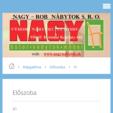
Képgaléria
Előszoba
41
Előszoba
41