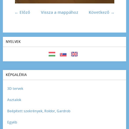
← Előző
Vissza a mappához
Következő →
NYELVEK
KÉPGALÉRIA
3D tervek
Asztalok
Beépített szekrények, Roldor, Gardrob
Egyéb