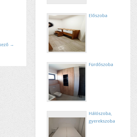
Előszoba
kező →
Fürdőszoba
Hálószoba,
gyerekszoba