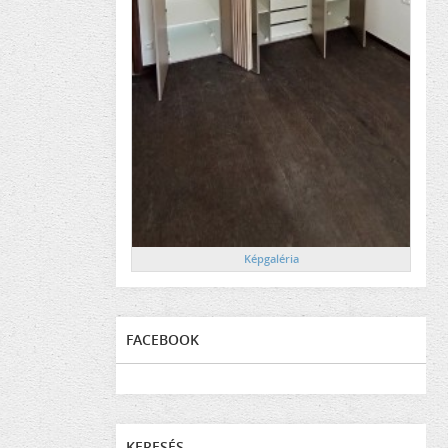
Képgaléria
FACEBOOK
KERESÉS