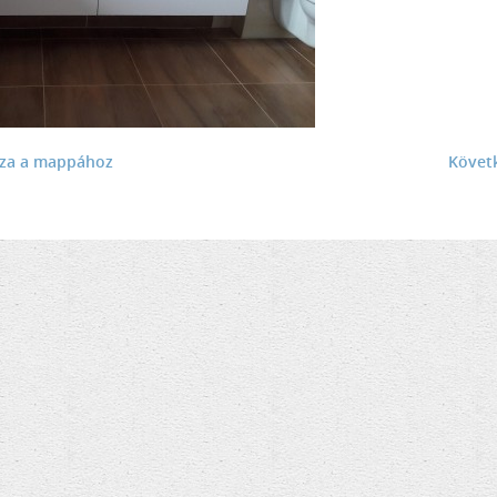
sza a mappához
Követ