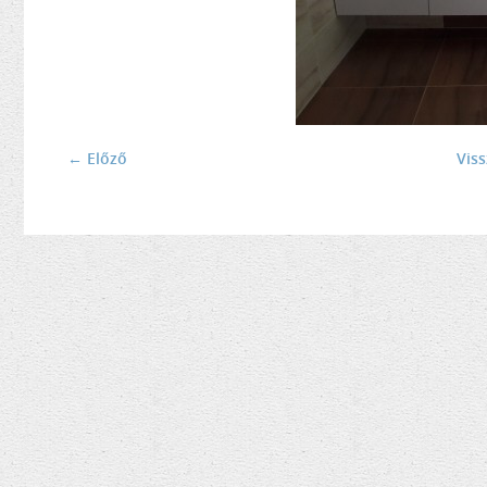
← Előző
Vis