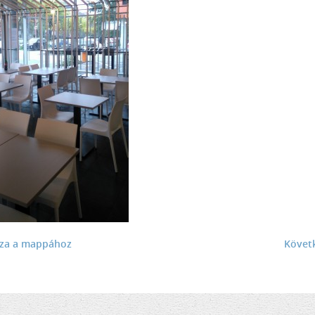
sza a mappához
Követ