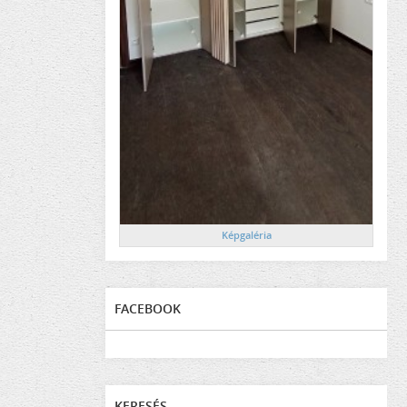
Képgaléria
FACEBOOK
KERESÉS