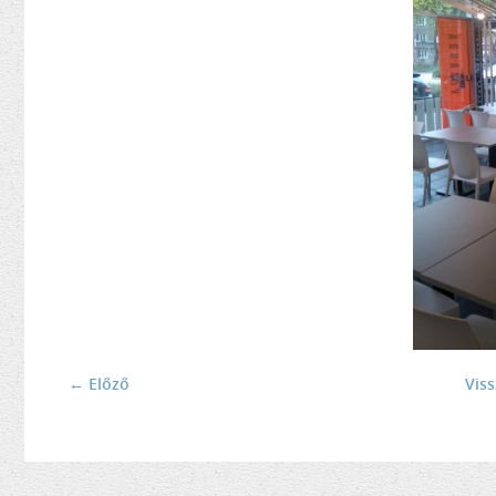
← Előző
Vis