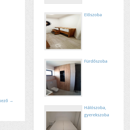
Előszoba
Fürdőszoba
kező →
Hálószoba,
gyerekszoba