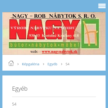
Képgaléria
Egyéb
54
Egyéb
54