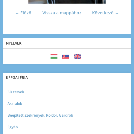
← Előző
Vissza a mappához
Következő →
NYELVEK
KÉPGALÉRIA
3D tervek
Asztalok
Beépített szekrények, Roldor, Gardrob
Egyéb