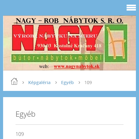
Képgaléria
Egyéb
109
Egyéb
109