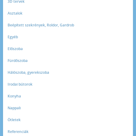
3D tervek
Asztalok
Beépített szekrények, Roldor, Gardrob
Egyéb
Előszoba
Fürdőszoba
Hálószoba, gyerekszoba
Irodai bútorok
Konyha
Nappali
Ötletek
Referenciák