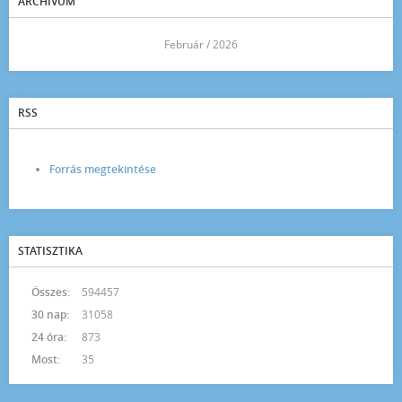
ARCHÍVUM
<<
Február / 2026
>>
RSS
Forrás megtekintése
STATISZTIKA
Összes:
594457
30 nap:
31058
24 óra:
873
Most:
35