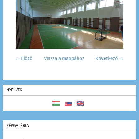
← Előző
Vissza a mappához
Következő →
NYELVEK
KÉPGALÉRIA