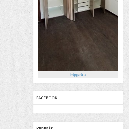
Képgaléria
FACEBOOK
KERESÉS