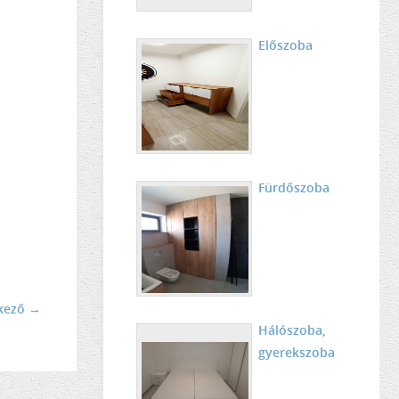
Előszoba
Fürdőszoba
kező →
Hálószoba,
gyerekszoba