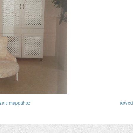
sza a mappához
Követ