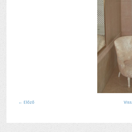
← Előző
Vis