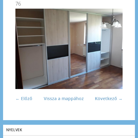
76
← Előző
Vissza a mappához
Következő →
NYELVEK