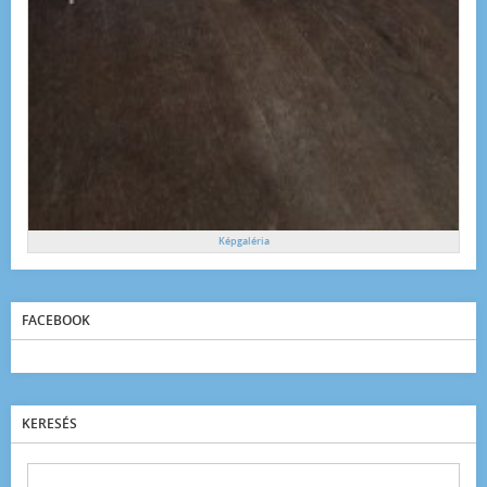
Képgaléria
FACEBOOK
KERESÉS