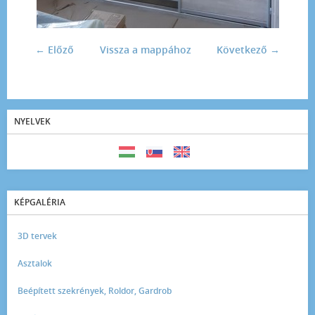
← Előző
Vissza a mappához
Következő →
NYELVEK
KÉPGALÉRIA
3D tervek
Asztalok
Beépített szekrények, Roldor, Gardrob