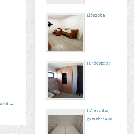
Előszoba
Fürdőszoba
kező →
Hálószoba,
gyerekszoba