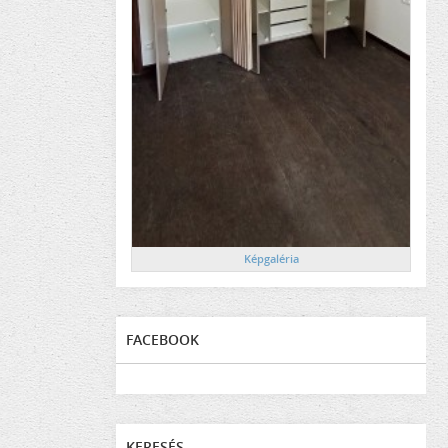
Képgaléria
FACEBOOK
KERESÉS