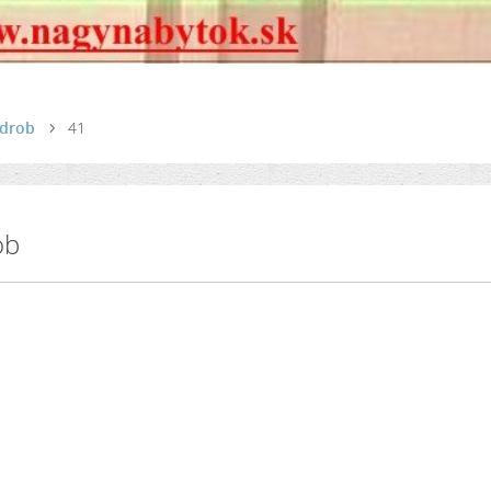
rdrob
41
ob