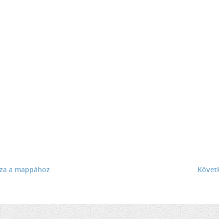
sza a mappához
Követ