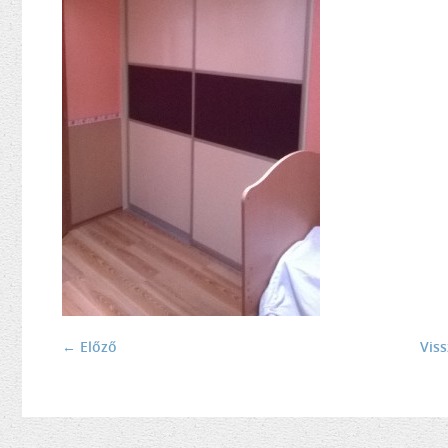
← Előző
Vis