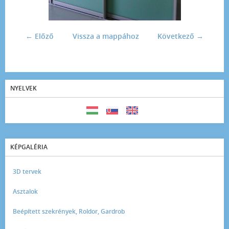
← Előző
Vissza a mappához
Következő →
NYELVEK
KÉPGALÉRIA
3D tervek
Asztalok
Beépített szekrények, Roldor, Gardrob